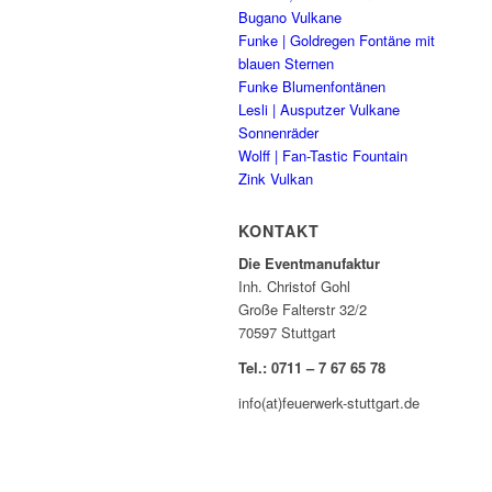
Bugano Vulkane
Funke | Goldregen Fontäne mit
blauen Sternen
Funke Blumenfontänen
Lesli | Ausputzer Vulkane
Sonnenräder
Wolff | Fan-Tastic Fountain
Zink Vulkan
KONTAKT
Die Eventmanufaktur
Inh. Christof Gohl
Große Falterstr 32/2
70597 Stuttgart
Tel.: 0711 – 7 67 65 78
info(at)feuerwerk-stuttgart.de