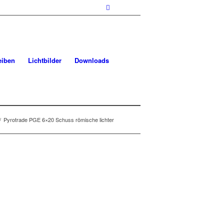
eiben
Lichtbilder
Downloads
/
Pyrotrade PGE 6×20 Schuss römische lichter