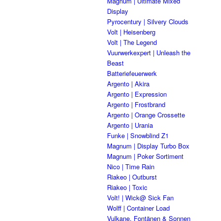
Magnum | Ultimate Mixed
Display
Pyrocentury | Silvery Clouds
Volt | Heisenberg
Volt | The Legend
Vuurwerkexpert | Unleash the
Beast
Batteriefeuerwerk
Argento | Akira
Argento | Expression
Argento | Frostbrand
Argento | Orange Crossette
Argento | Urania
Funke | Snowblind Z1
Magnum | Display Turbo Box
Magnum | Poker Sortiment
Nico | Time Rain
Riakeo | Outburst
Riakeo | Toxic
Volt! | Wick@ Sick Fan
Wolff | Container Load
Vulkane, Fontänen & Sonnen