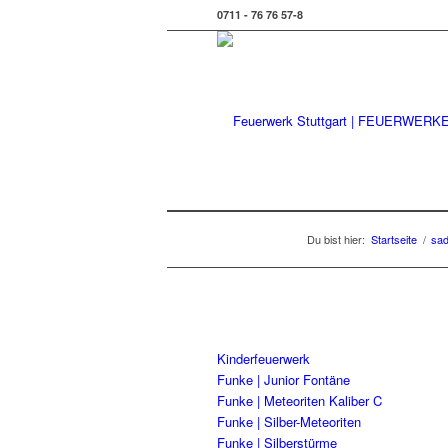
0711 - 76 76 57-8
Du bist hier:
Startseite
/
sad
Kinderfeuerwerk
Funke | Junior Fontäne
Funke | Meteoriten Kaliber C
Funke | Silber-Meteoriten
Funke | Silberstürme