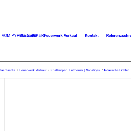
Startseite
Feuerwerk Verkauf
Kontakt
Referenzschr
fasdfasdfa
/
Feuerwerk Verkauf
/
Knallkörper | Luftheuler | Sonstiges
/
Römische Lichter