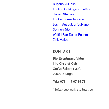
Bugano Vulkane
Funke | Goldregen Fontäne mit
blauen Sternen
Funke Blumenfontänen
Lesli | Ausputzer Vulkane
Sonnenräder
Wolff | Fan-Tastic Fountain
Zink Vulkan
KONTAKT
Die Eventmanufaktur
Inh. Christof Gohl
Große Falterstr 32/2
70597 Stuttgart
Tel.: 0711 – 7 67 65 78
info(at)feuerwerk-stuttgart.de