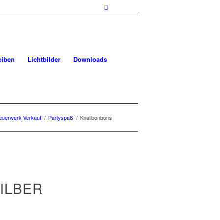
eiben
Lichtbilder
Downloads
euerwerk Verkauf
/
Partyspaß
/
Knallbonbons
ILBER