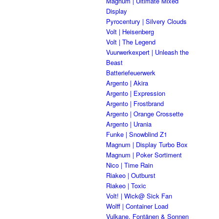
Magnum | Ultimate Mixed
Display
Pyrocentury | Silvery Clouds
Volt | Heisenberg
Volt | The Legend
Vuurwerkexpert | Unleash the
Beast
Batteriefeuerwerk
Argento | Akira
Argento | Expression
Argento | Frostbrand
Argento | Orange Crossette
Argento | Urania
Funke | Snowblind Z1
Magnum | Display Turbo Box
Magnum | Poker Sortiment
Nico | Time Rain
Riakeo | Outburst
Riakeo | Toxic
Volt! | Wick@ Sick Fan
Wolff | Container Load
Vulkane, Fontänen & Sonnen