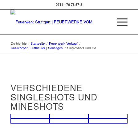
0711 - 76 76 57-8
Du bist hier:
Startseite
/
Feuerwerk Verkauf
/
Knallkörper | Luftheuler | Sonstiges
/
Singleshots und Co
VERSCHIEDENE
SINGLESHOTS UND
MINESHOTS