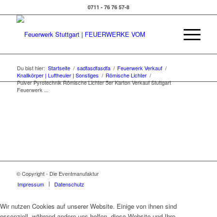
0711 - 76 76 57-8
Du bist hier:
Startseite
/
sadfasdfasdfa
/
Feuerwerk Verkauf
/
Knallkörper | Luftheuler | Sonstiges
/
Römische Lichter
/
Pulver Pyrotechnik Römische Lichter 5er Karton Verkauf Stuttgart
Feuerwerk ...
© Copyright - Die Eventmanufaktur
Impressum
Datenschutz
Wir nutzen Cookies auf unserer Website. Einige von ihnen sind
essenziell, während andere uns helfen, diese Website und Ihre