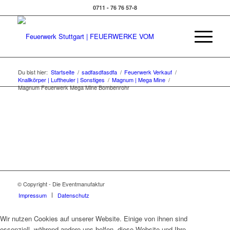
0711 - 76 76 57-8
Du bist hier:
Startseite
/
sadfasdfasdfa
/
Feuerwerk Verkauf
/
Knallkörper | Luftheuler | Sonstiges
/
Magnum | Mega Mine
/
Magnum Feuerwerk Mega Mine Bombenrohr
© Copyright - Die Eventmanufaktur
Impressum
Datenschutz
Wir nutzen Cookies auf unserer Website. Einige von ihnen sind
essenziell, während andere uns helfen, diese Website und Ihre