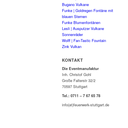
Bugano Vulkane
Funke | Goldregen Fontäne mit
blauen Sternen
Funke Blumenfontänen
Lesli | Ausputzer Vulkane
Sonnenräder
Wolff | Fan-Tastic Fountain
Zink Vulkan
KONTAKT
Die Eventmanufaktur
Inh. Christof Gohl
Große Falterstr 32/2
70597 Stuttgart
Tel.: 0711 – 7 67 65 78
info(at)feuerwerk-stuttgart.de