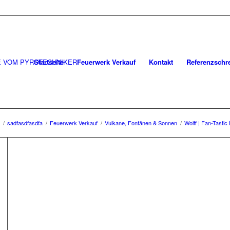
Startseite
Feuerwerk Verkauf
Kontakt
Referenzschr
/
sadfasdfasdfa
/
Feuerwerk Verkauf
/
Vulkane, Fontänen & Sonnen
/
Wolff | Fan-Tastic