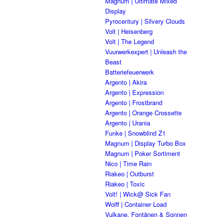
Magnum | Ultimate Mixed
Display
Pyrocentury | Silvery Clouds
Volt | Heisenberg
Volt | The Legend
Vuurwerkexpert | Unleash the
Beast
Batteriefeuerwerk
Argento | Akira
Argento | Expression
Argento | Frostbrand
Argento | Orange Crossette
Argento | Urania
Funke | Snowblind Z1
Magnum | Display Turbo Box
Magnum | Poker Sortiment
Nico | Time Rain
Riakeo | Outburst
Riakeo | Toxic
Volt! | Wick@ Sick Fan
Wolff | Container Load
Vulkane, Fontänen & Sonnen