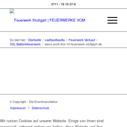
0711 - 76 76 57-8
Du bist hier:
Startseite
/
sadfasdfasdfa
/
Feuerwerk Verkauf
/
XXL Batteriefeuerwerk
/
weco-profi-line-14-feuerwerk-stuttgart-de
© Copyright - Die Eventmanufaktur
Impressum
Datenschutz
Wir nutzen Cookies auf unserer Website. Einige von ihnen sind
essenziell, während andere uns helfen, diese Website und Ihre