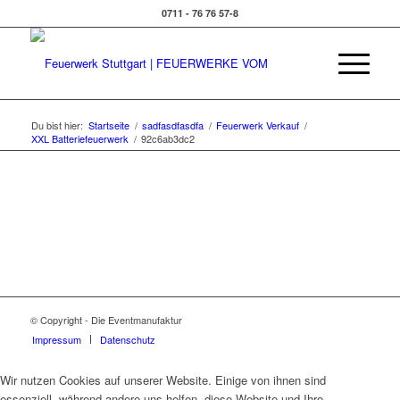
0711 - 76 76 57-8
Du bist hier:
Startseite
/
sadfasdfasdfa
/
Feuerwerk Verkauf
/
XXL Batteriefeuerwerk
/
92c6ab3dc2
© Copyright - Die Eventmanufaktur
Impressum
Datenschutz
Wir nutzen Cookies auf unserer Website. Einige von ihnen sind
essenziell, während andere uns helfen, diese Website und Ihre