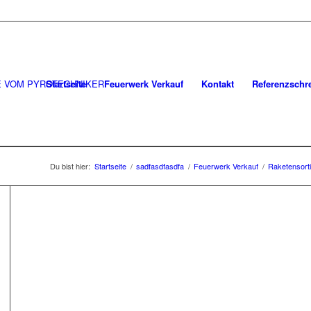
Startseite
Feuerwerk Verkauf
Kontakt
Referenzschr
Du bist hier:
Startseite
/
sadfasdfasdfa
/
Feuerwerk Verkauf
/
Raketensort