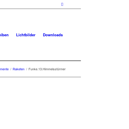
eiben
Lichtbilder
Downloads
imente
/
Raketen
/
Funke.13.Himmelsstürmer