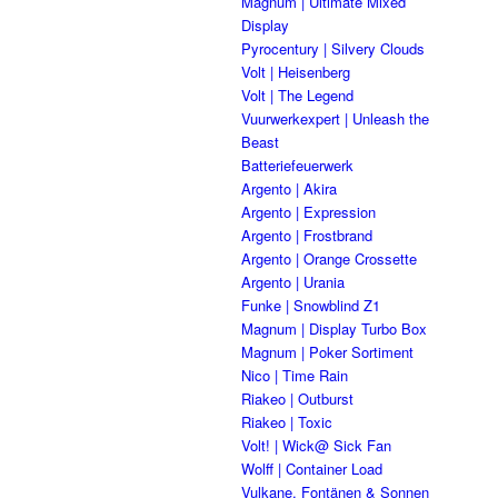
Magnum | Ultimate Mixed
Display
Pyrocentury | Silvery Clouds
Volt | Heisenberg
Volt | The Legend
Vuurwerkexpert | Unleash the
Beast
Batteriefeuerwerk
Argento | Akira
Argento | Expression
Argento | Frostbrand
Argento | Orange Crossette
Argento | Urania
Funke | Snowblind Z1
Magnum | Display Turbo Box
Magnum | Poker Sortiment
Nico | Time Rain
Riakeo | Outburst
Riakeo | Toxic
Volt! | Wick@ Sick Fan
Wolff | Container Load
Vulkane, Fontänen & Sonnen