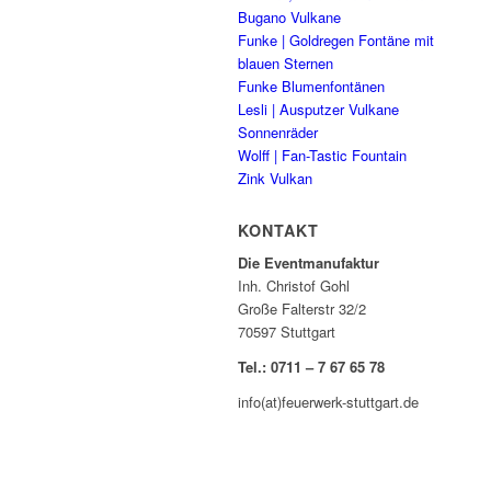
Bugano Vulkane
Funke | Goldregen Fontäne mit
blauen Sternen
Funke Blumenfontänen
Lesli | Ausputzer Vulkane
Sonnenräder
Wolff | Fan-Tastic Fountain
Zink Vulkan
KONTAKT
Die Eventmanufaktur
Inh. Christof Gohl
Große Falterstr 32/2
70597 Stuttgart
Tel.: 0711 – 7 67 65 78
info(at)feuerwerk-stuttgart.de