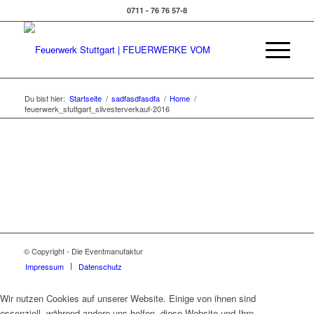
0711 - 76 76 57-8
Du bist hier:
Startseite
/
sadfasdfasdfa
/
Home
/
feuerwerk_stuttgart_silvesterverkauf-2016
© Copyright - Die Eventmanufaktur
Impressum
Datenschutz
Wir nutzen Cookies auf unserer Website. Einige von ihnen sind
essenziell, während andere uns helfen, diese Website und Ihre