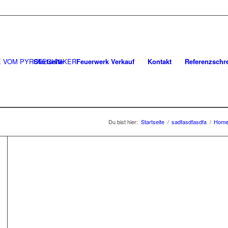
Startseite
Feuerwerk Verkauf
Kontakt
Referenzschr
Du bist hier:
Startseite
/
sadfasdfasdfa
/
Hom