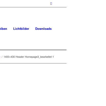
eiben
Lichtbilder
Downloads
e
/
1400×430 Header Homepage3_bearbeitet-1