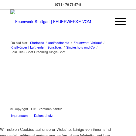
0711 - 76 76 57-8
Du bist hier:
Startseite
/
sadfasdfasdfa
/
Feuerwerk Verkauf
/
Knallkörper | Luftheuler | Sonstiges
/
Singleshots und Co
/
Lesli Trick Shot Crackling Single Shot
© Copyright - Die Eventmanufaktur
Impressum
Datenschutz
Wir nutzen Cookies auf unserer Website. Einige von ihnen sind
essenziell, während andere uns helfen, diese Website und Ihre