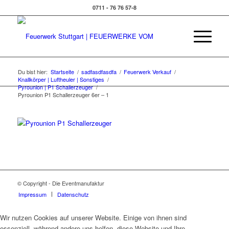
0711 - 76 76 57-8
Du bist hier:
Startseite
/
sadfasdfasdfa
/
Feuerwerk Verkauf
/
Knallkörper | Luftheuler | Sonstiges
/
Pyrounion | P1 Schallerzeuger
/
Pyrounion P1 Schallerzeuger 6er – 1
© Copyright - Die Eventmanufaktur
Impressum
Datenschutz
Wir nutzen Cookies auf unserer Website. Einige von ihnen sind
essenziell, während andere uns helfen, diese Website und Ihre