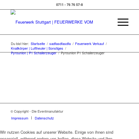
0711 - 76 76 57-8
Du bist hier:
Startseite
/
sadfasdfasdfa
/
Feuerwerk Verkauf
/
Knallkörper | Luftheuler | Sonstiges
/
Pyrounion | P1 Schallerzeuger
/
Pyrounion P1 Schallerzeuger
© Copyright - Die Eventmanufaktur
Impressum
Datenschutz
Wir nutzen Cookies auf unserer Website. Einige von ihnen sind
essenziell, während andere uns helfen, diese Website und Ihre