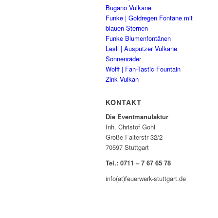
Bugano Vulkane
Funke | Goldregen Fontäne mit
blauen Sternen
Funke Blumenfontänen
Lesli | Ausputzer Vulkane
Sonnenräder
Wolff | Fan-Tastic Fountain
Zink Vulkan
KONTAKT
Die Eventmanufaktur
Inh. Christof Gohl
Große Falterstr 32/2
70597 Stuttgart
Tel.: 0711 – 7 67 65 78
info(at)feuerwerk-stuttgart.de