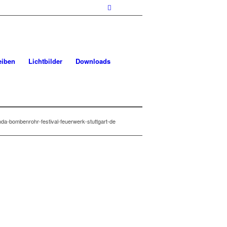
eiben
Lichtbilder
Downloads
da-bombenrohr-festival-feuerwerk-stuttgart-de