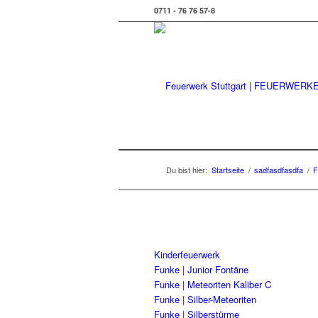
0711 - 76 76 57-8
Du bist hier:
Startseite
/
sadfasdfasdfa
/
F
Kinderfeuerwerk
Funke | Junior Fontäne
Funke | Meteoriten Kaliber C
Funke | Silber-Meteoriten
Funke | Silberstürme