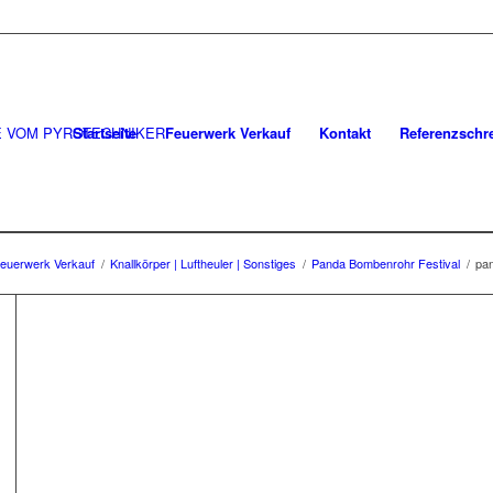
Startseite
Feuerwerk Verkauf
Kontakt
Referenzschr
euerwerk Verkauf
/
Knallkörper | Luftheuler | Sonstiges
/
Panda Bombenrohr Festival
/
pan