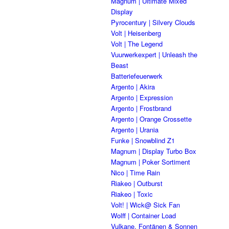
Magnum | Ultimate Mixed
Display
Pyrocentury | Silvery Clouds
Volt | Heisenberg
Volt | The Legend
Vuurwerkexpert | Unleash the
Beast
Batteriefeuerwerk
Argento | Akira
Argento | Expression
Argento | Frostbrand
Argento | Orange Crossette
Argento | Urania
Funke | Snowblind Z1
Magnum | Display Turbo Box
Magnum | Poker Sortiment
Nico | Time Rain
Riakeo | Outburst
Riakeo | Toxic
Volt! | Wick@ Sick Fan
Wolff | Container Load
Vulkane, Fontänen & Sonnen