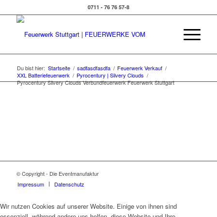
0711 - 76 76 57-8
Du bist hier:
Startseite
/
sadfasdfasdfa
/
Feuerwerk Verkauf
/
XXL Batteriefeuerwerk
/
Pyrocentury | Silvery Clouds
/
Pyrocentury Silvery Clouds Verbundfeuerwerk Feuerwerk Stuttgart
© Copyright - Die Eventmanufaktur
Impressum
Datenschutz
Wir nutzen Cookies auf unserer Website. Einige von ihnen sind
essenziell, während andere uns helfen, diese Website und Ihre