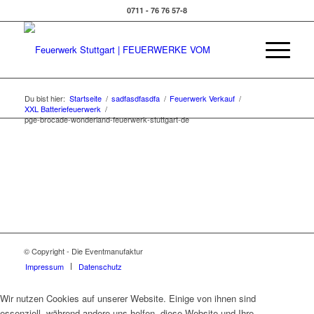
0711 - 76 76 57-8
Du bist hier:
Startseite
/
sadfasdfasdfa
/
Feuerwerk Verkauf
/
XXL Batteriefeuerwerk
/
pge-brocade-wonderland-feuerwerk-stuttgart-de
© Copyright - Die Eventmanufaktur
Impressum
Datenschutz
Wir nutzen Cookies auf unserer Website. Einige von ihnen sind
essenziell, während andere uns helfen, diese Website und Ihre