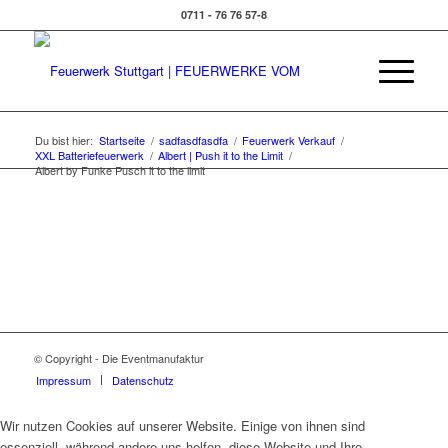
0711 - 76 76 57-8
Du bist hier:
Startseite
/
sadfasdfasdfa
/
Feuerwerk Verkauf
/
XXL Batteriefeuerwerk
/
Albert | Push it to the Limit
/
Albert by Funke Pusch it to the limit
© Copyright - Die Eventmanufaktur
Impressum
Datenschutz
Wir nutzen Cookies auf unserer Website. Einige von ihnen sind
essenziell, während andere uns helfen, diese Website und Ihre