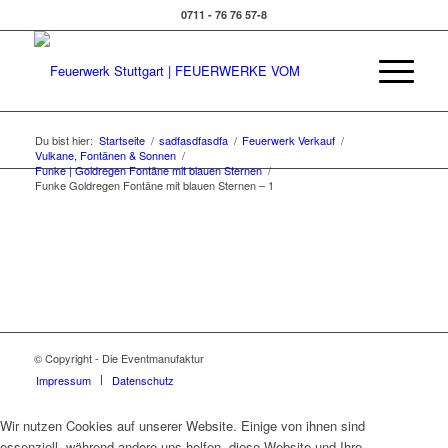
0711 - 76 76 57-8
Du bist hier:
Startseite
/
sadfasdfasdfa
/
Feuerwerk Verkauf
/
Vulkane, Fontänen & Sonnen
/
Funke | Goldregen Fontäne mit blauen Sternen
/
Funke Goldregen Fontäne mit blauen Sternen – 1
© Copyright - Die Eventmanufaktur
Impressum
Datenschutz
Wir nutzen Cookies auf unserer Website. Einige von ihnen sind
essenziell, während andere uns helfen, diese Website und Ihre