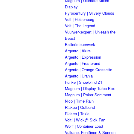
Magnum | Ultimate Mixed
Display
Pyrocentury | Silvery Clouds
Volt | Heisenberg
Volt | The Legend
Vuurwerkexpert | Unleash the
Beast
Batteriefeuerwerk
Argento | Akira
Argento | Expression
Argento | Frostbrand
Argento | Orange Crossette
Argento | Urania
Funke | Snowblind Z1
Magnum | Display Turbo Box
Magnum | Poker Sortiment
Nico | Time Rain
Riakeo | Outburst
Riakeo | Toxic
Volt! | Wick@ Sick Fan
Wolff | Container Load
Vulkane, Fontänen & Sonnen