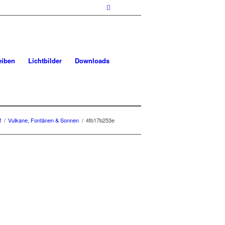
eiben
Lichtbilder
Downloads
f
/
Vulkane, Fontänen & Sonnen
/
4fb17b253e