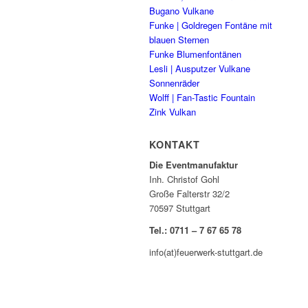
Bugano Vulkane
Funke | Goldregen Fontäne mit
blauen Sternen
Funke Blumenfontänen
Lesli | Ausputzer Vulkane
Sonnenräder
Wolff | Fan-Tastic Fountain
Zink Vulkan
KONTAKT
Die Eventmanufaktur
Inh. Christof Gohl
Große Falterstr 32/2
70597 Stuttgart
Tel.: 0711 – 7 67 65 78
info(at)feuerwerk-stuttgart.de