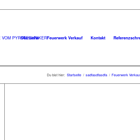
Startseite
Feuerwerk Verkauf
Kontakt
Referenzschr
Du bist hier:
Startseite
/
sadfasdfasdfa
/
Feuerwerk Verkau