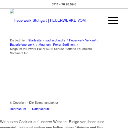
0711 - 76 76 57-8
Du bist hier:
Startseite
/
sadfasdfasdfa
/
Feuerwerk Verkauf
/
Batteriefeuerwerk
/
Magnum | Poker Sortiment
/
Magnum Vuurwerk Poker 6×36 Schuss Batterie Feuerwerk
Sortiment für ...
© Copyright - Die Eventmanufaktur
Impressum
Datenschutz
Wir nutzen Cookies auf unserer Website. Einige von ihnen sind
essenziell, während andere uns helfen, diese Website und Ihre