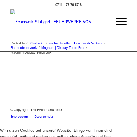
0711 - 76 76 57-8
Du bist hier:
Startseite
/
sadfasdfasdfa
/
Feuerwerk Verkauf
/
Batteriefeuerwerk
/
Magnum | Display Turbo Box
/
Magnum Display Turbo Box
© Copyright - Die Eventmanufaktur
Impressum
Datenschutz
Wir nutzen Cookies auf unserer Website. Einige von ihnen sind
essenziell, während andere uns helfen, diese Website und Ihre